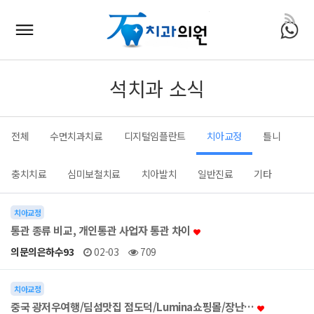
석치과 소식
전체
수면치과치료
디지털임플란트
치아교정
틀니
충치치료
심미보철치료
치아발치
일반진료
기타
치아교정
통관 종류 비교, 개인통관 사업자 통관 차이
의문의은하수93
02-03
709
치아교정
중국 광저우여행/딤섬맛집 점도덕/Lumina쇼핑몰/장난…